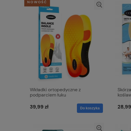
NOWOŚĆ
Wkładki ortopedyczne z
Skórz
podparciem łuku
kośla
39,99 zł
28,99
Do koszyka