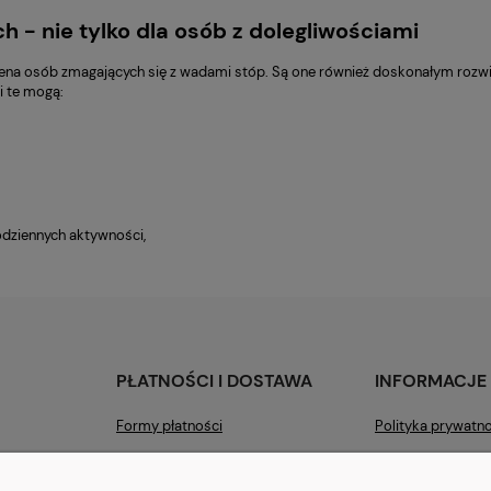
- nie tylko dla osób z dolegliwościami
na osób zmagających się z wadami stóp. Są one również doskonałym rozwią
i te mogą:
odziennych aktywności,
PŁATNOŚCI I DOSTAWA
INFORMACJE
Formy płatności
Polityka prywatn
Czas i koszty dostawy
Jak kupować?