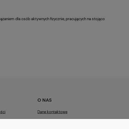
zaniem dla osób aktywnych fizycznie, pracujących na stojąco
O NAS
ości
Dane kontaktowe