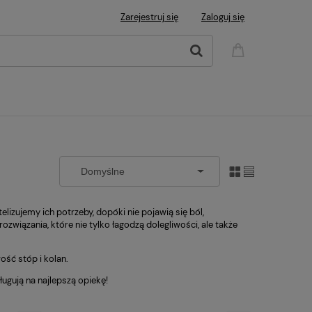
Zarejestruj się
Zaloguj się
lizujemy ich potrzeby, dopóki nie pojawią się ból,
wiązania, które nie tylko łagodzą dolegliwości, ale także
ść stóp i kolan.
ugują na najlepszą opiekę!