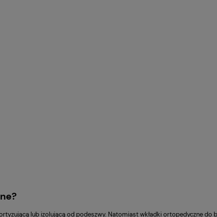
zne?
mortyzującą lub izolującą od podeszwy. Natomiast wkładki ortopedyczne do b