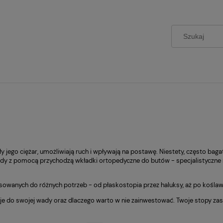
jego ciężar, umożliwiają ruch i wpływają na postawę. Niestety, często bagate
y z pomocą przychodzą wkładki ortopedyczne do butów - specjalistyczne roz
owanych do różnych potrzeb - od płaskostopia przez haluksy, aż po koślawo
 je do swojej wady oraz dlaczego warto w nie zainwestować. Twoje stopy zasł