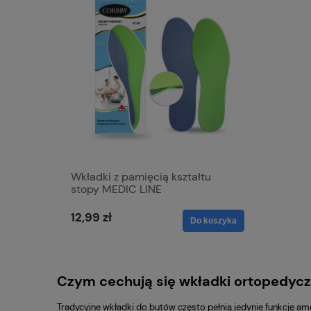
Wkładki z pamięcią kształtu
stopy MEDIC LINE
12,99 zł
Do koszyka
Czym cechują się wkładki ortopedyc
Tradycyjne wkładki do butów często pełnią jedynie funkcję a