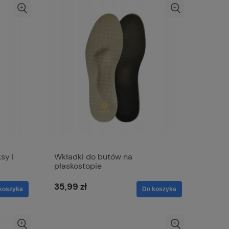
sy i
Wkładki do butów na
płaskostopie
35,99 zł
koszyka
Do koszyka