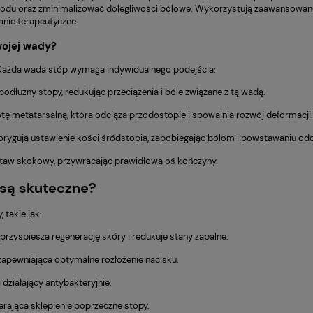
u oraz zminimalizować dolegliwości bólowe. Wykorzystują zaawansowane ma
anie terapeutyczne.
wojej wady?
 Każda wada stóp wymaga indywidualnego podejścia:
odłużny stopy, redukując przeciążenia i bóle związane z tą wadą.
ę metatarsalną, która odciąża przodostopie i spowalnia rozwój deformacji.
rygują ustawienie kości śródstopia, zapobiegając bólom i powstawaniu od
i staw skokowy, przywracając prawidłową oś kończyny.
 są skuteczne?
takie jak:
przyspiesza regenerację skóry i redukuje stany zapalne.
zapewniająca optymalne rozłożenie nacisku.
działający antybakteryjnie.
erająca sklepienie poprzeczne stopy.