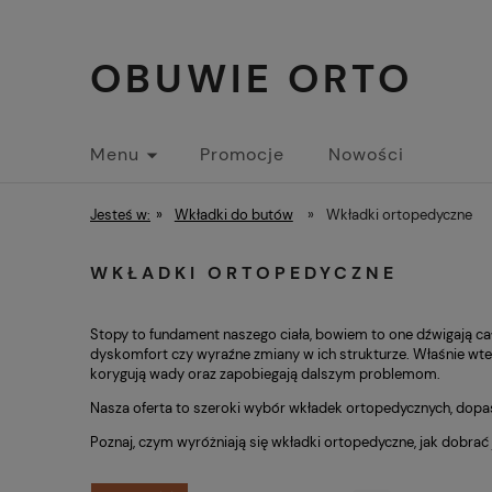
OBUWIE ORTO
Menu
Promocje
Nowości
Jesteś w:
»
Wkładki do butów
»
Wkładki ortopedyczne
WKŁADKI ORTOPEDYCZNE
Stopy to fundament naszego ciała, bowiem to one dźwigają cały 
dyskomfort czy wyraźne zmiany w ich strukturze. Właśnie wted
korygują wady oraz zapobiegają dalszym problemom.
Nasza oferta to szeroki wybór wkładek ortopedycznych, dopas
Poznaj, czym wyróżniają się wkładki ortopedyczne, jak dobrać