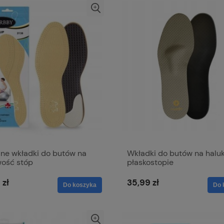
ane wkładki do butów na
Wkładki do butów na haluk
wość stóp
płaskostopie
 zł
35,99 zł
Do koszyka
Do 