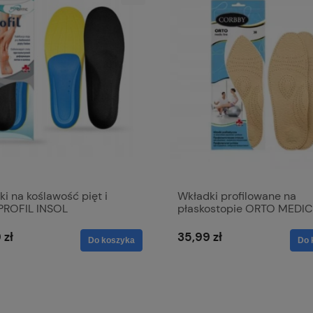
i na koślawość pięt i
Wkładki profilowane na
 PROFIL INSOL
płaskostopie ORTO MEDIC
 zł
35,99 zł
Do koszyka
Do 