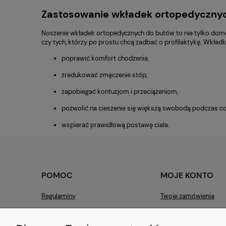
Zastosowanie wkładek ortopedycznych 
Noszenie wkładek ortopedycznych do butów to nie tylko dome
czy tych, którzy po prostu chcą zadbać o profilaktykę. Wkładk
poprawić komfort chodzenia,
zredukować zmęczenie stóp,
zapobiegać kontuzjom i przeciążeniom,
pozwolić na cieszenie się większą swobodą podczas c
wspierać prawidłową postawę ciała.
POMOC
MOJE KONTO
Regulaminy
Twoje zamówienia
Kontakt
Ustawienia konta