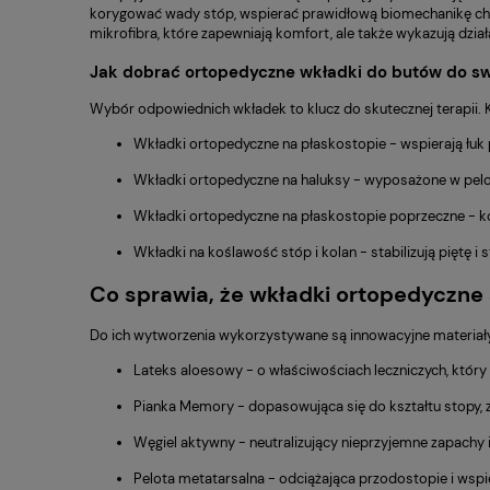
korygować wady stóp, wspierać prawidłową biomechanikę chod
mikrofibra, które zapewniają komfort, ale także wykazują dział
Jak dobrać ortopedyczne wkładki do butów do s
Wybór odpowiednich wkładek to klucz do skutecznej terapii.
Wkładki ortopedyczne na płaskostopie - wspierają łuk p
Wkładki ortopedyczne na haluksy - wyposażone w pelot
Wkładki ortopedyczne na płaskostopie poprzeczne - ko
Wkładki na koślawość stóp i kolan - stabilizują piętę 
Co sprawia, że wkładki ortopedyczne
Do ich wytworzenia wykorzystywane są innowacyjne materiały, 
Lateks aloesowy - o właściwościach leczniczych, który 
Pianka Memory - dopasowująca się do kształtu stopy, 
Węgiel aktywny - neutralizujący nieprzyjemne zapachy i 
Pelota metatarsalna - odciążająca przodostopie i wspi